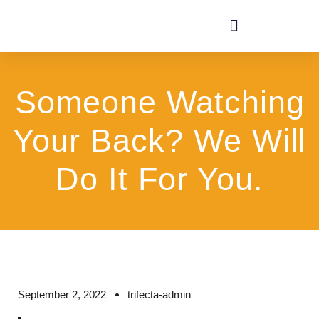
Someone Watching
Your Back? We Will
Do It For You.
September 2, 2022
trifecta-admin