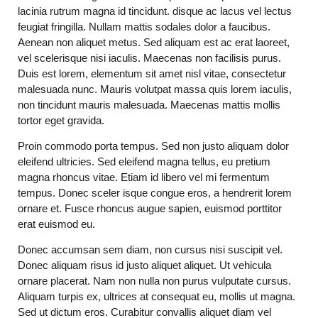
lacinia rutrum magna id tincidunt. disque ac lacus vel lectus
feugiat fringilla. Nullam mattis sodales dolor a faucibus.
Aenean non aliquet metus. Sed aliquam est ac erat laoreet,
vel scelerisque nisi iaculis. Maecenas non facilisis purus.
Duis est lorem, elementum sit amet nisl vitae, consectetur
malesuada nunc. Mauris volutpat massa quis lorem iaculis,
non tincidunt mauris malesuada. Maecenas mattis mollis
tortor eget gravida.
Proin commodo porta tempus. Sed non justo aliquam dolor
eleifend ultricies. Sed eleifend magna tellus, eu pretium
magna rhoncus vitae. Etiam id libero vel mi fermentum
tempus. Donec sceler isque congue eros, a hendrerit lorem
ornare et. Fusce rhoncus augue sapien, euismod porttitor
erat euismod eu.
Donec accumsan sem diam, non cursus nisi suscipit vel.
Donec aliquam risus id justo aliquet aliquet. Ut vehicula
ornare placerat. Nam non nulla non purus vulputate cursus.
Aliquam turpis ex, ultrices at consequat eu, mollis ut magna.
Sed ut dictum eros. Curabitur convallis aliquet diam vel