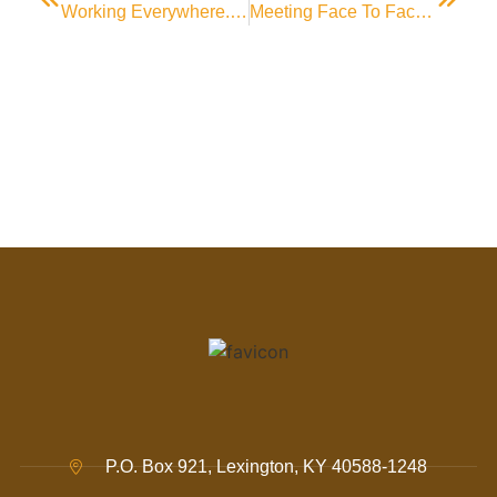
Working Everywhere. Any Time. Any Place.
Meeting Face To Face Is The First Step To Success.
P.O. Box 921, Lexington, KY 40588-1248