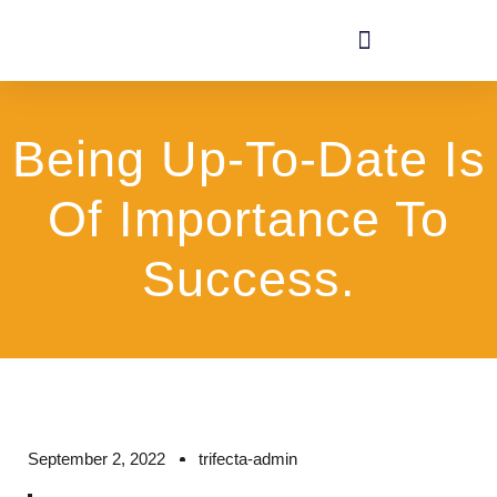
Being Up-To-Date Is
Of Importance To
Success.
September 2, 2022
trifecta-admin