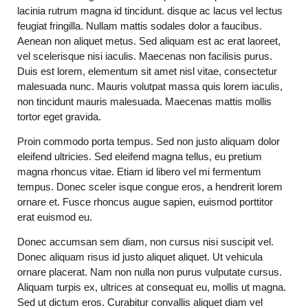
lacinia rutrum magna id tincidunt. disque ac lacus vel lectus
feugiat fringilla. Nullam mattis sodales dolor a faucibus.
Aenean non aliquet metus. Sed aliquam est ac erat laoreet,
vel scelerisque nisi iaculis. Maecenas non facilisis purus.
Duis est lorem, elementum sit amet nisl vitae, consectetur
malesuada nunc. Mauris volutpat massa quis lorem iaculis,
non tincidunt mauris malesuada. Maecenas mattis mollis
tortor eget gravida.
Proin commodo porta tempus. Sed non justo aliquam dolor
eleifend ultricies. Sed eleifend magna tellus, eu pretium
magna rhoncus vitae. Etiam id libero vel mi fermentum
tempus. Donec sceler isque congue eros, a hendrerit lorem
ornare et. Fusce rhoncus augue sapien, euismod porttitor
erat euismod eu.
Donec accumsan sem diam, non cursus nisi suscipit vel.
Donec aliquam risus id justo aliquet aliquet. Ut vehicula
ornare placerat. Nam non nulla non purus vulputate cursus.
Aliquam turpis ex, ultrices at consequat eu, mollis ut magna.
Sed ut dictum eros. Curabitur convallis aliquet diam vel