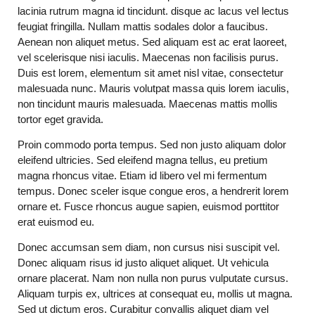
lacinia rutrum magna id tincidunt. disque ac lacus vel lectus
feugiat fringilla. Nullam mattis sodales dolor a faucibus.
Aenean non aliquet metus. Sed aliquam est ac erat laoreet,
vel scelerisque nisi iaculis. Maecenas non facilisis purus.
Duis est lorem, elementum sit amet nisl vitae, consectetur
malesuada nunc. Mauris volutpat massa quis lorem iaculis,
non tincidunt mauris malesuada. Maecenas mattis mollis
tortor eget gravida.
Proin commodo porta tempus. Sed non justo aliquam dolor
eleifend ultricies. Sed eleifend magna tellus, eu pretium
magna rhoncus vitae. Etiam id libero vel mi fermentum
tempus. Donec sceler isque congue eros, a hendrerit lorem
ornare et. Fusce rhoncus augue sapien, euismod porttitor
erat euismod eu.
Donec accumsan sem diam, non cursus nisi suscipit vel.
Donec aliquam risus id justo aliquet aliquet. Ut vehicula
ornare placerat. Nam non nulla non purus vulputate cursus.
Aliquam turpis ex, ultrices at consequat eu, mollis ut magna.
Sed ut dictum eros. Curabitur convallis aliquet diam vel