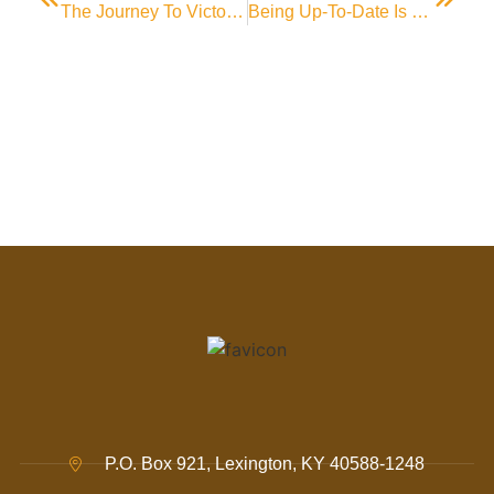
The Journey To Victory Is Most Important.
Being Up-To-Date Is Of Importance To Success.
P.O. Box 921, Lexington, KY 40588-1248